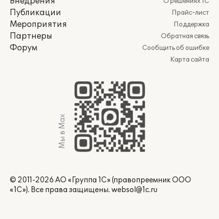
Внедрения
О решениях 1С
Публикации
Прайс-лист
Мероприятия
Поддержка
Партнеры
Обратная связь
Форум
Сообщить об ошибке
Карта сайта
Мы в Max
© 2011-2026 АО «Группа 1С» (правопреемник ООО
«1С»). Все права защищены.
websol@1c.ru