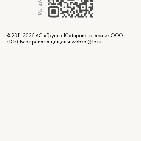
Мы в Max
© 2011-2026 АО «Группа 1С» (правопреемник ООО
«1С»). Все права защищены.
websol@1c.ru