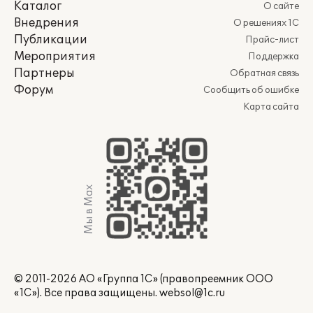
Каталог
О сайте
Внедрения
О решениях 1С
Публикации
Прайс-лист
Мероприятия
Поддержка
Партнеры
Обратная связь
Форум
Сообщить об ошибке
Карта сайта
Мы в Max
© 2011-2026 АО «Группа 1С» (правопреемник ООО
«1С»). Все права защищены.
websol@1c.ru