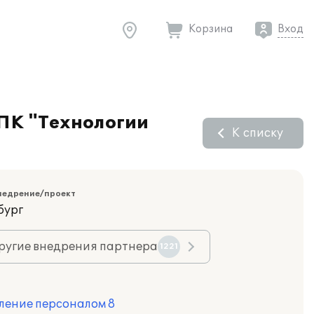
Корзина
Вход
ПК "Технологии
К списку
недрение/проект
бург
ругие внедрения партнера
1221
ление персоналом 8