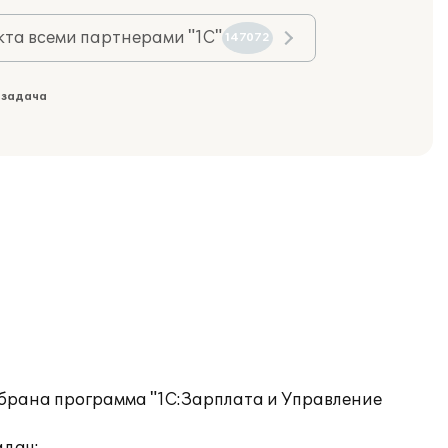
та всеми партнерами "1С"
147072
 задача
брана программа "1С:Зарплата и Управление