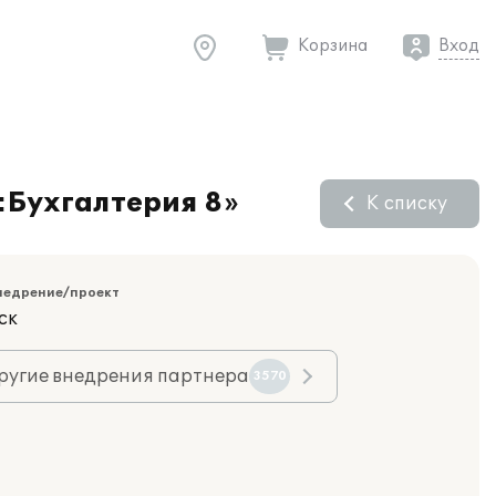
Корзина
Вход
:Бухгалтерия 8»
К списку
недрение/проект
ск
ругие внедрения партнера
3570