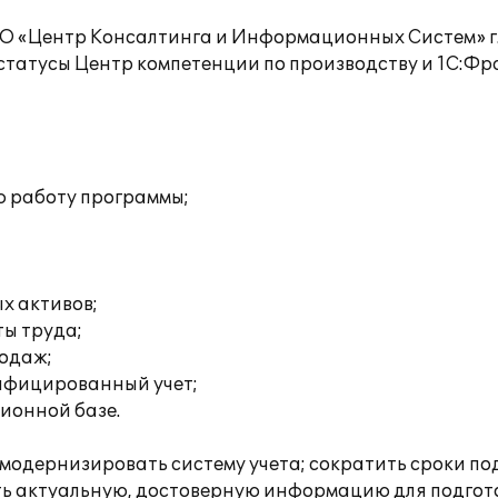
О «Центр Консалтинга и Информационных Систем» г
статусы Центр компетенции по производству и 1С:Фр
:
ю работу программы;
х активов;
ты труда;
родаж;
ифицированный учет;
ионной базе.
модернизировать систему учета; сократить сроки под
ать актуальную, достоверную информацию для подгот