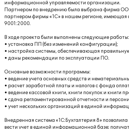
информационной управляемости организации.
Партнером по внедрению была выбрана фирма ОО
партнером фирмы «1С» в нашем регионе, имеющая 
9001:2000.
В ходе проекта были выполнены следующие работы
• установка ПП (без изменений конфигурации);
• настройка системы, обеспечивающая правильну
• даны рекомендации по эксплуатации ПО.
Основные возможности программы:
• ведение учета основных средств и нематериальны
• расчет заработной платы и налогов с фонда опла
• ведение кассовой книги, книги покупок и книги п
• сдача регламентированной отчетности и персон
• учет нескольких организаций в единой информац
Внедренная система «1С:Бухгалтерия 8» позволила 
вести учет в единой информационной базе; получ