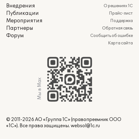
Внедрения
О решениях 1С
Публикации
Прайс-лист
Мероприятия
Поддержка
Партнеры
Обратная связь
Форум
Сообщить об ошибке
Карта сайта
Мы в Max
© 2011-2026 АО «Группа 1С» (правопреемник ООО
«1С»). Все права защищены.
websol@1c.ru