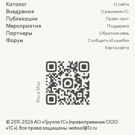
Каталог
О сайте
Внедрения
О решениях 1С
Публикации
Прайс-лист
Мероприятия
Поддержка
Партнеры
Обратная связь
Форум
Сообщить об ошибке
Карта сайта
Мы в Max
© 2011-2026 АО «Группа 1С» (правопреемник ООО
«1С»). Все права защищены.
websol@1c.ru