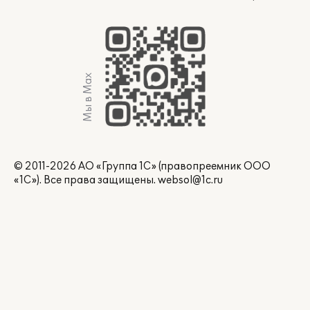
Мы в Max
© 2011-2026 АО «Группа 1С» (правопреемник ООО
«1С»). Все права защищены.
websol@1c.ru