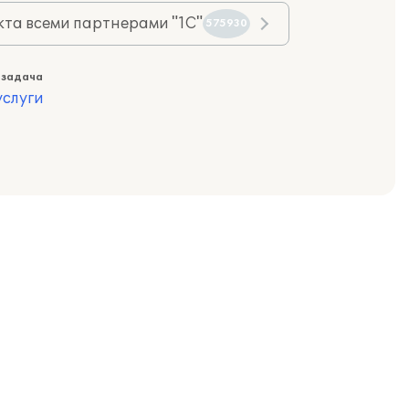
та всеми партнерами "1С"
575930
 задача
слуги