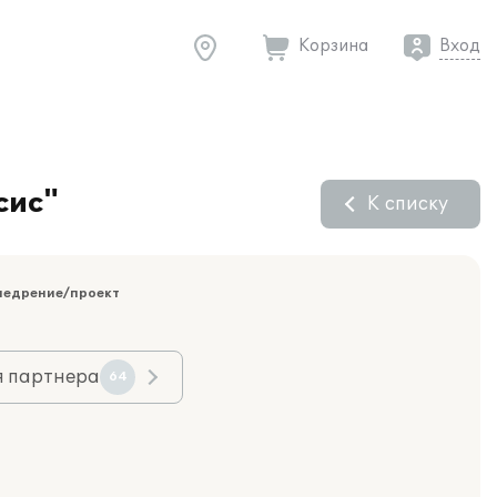
Корзина
Вход
сис"
К списку
недрение/проект
я партнера
64