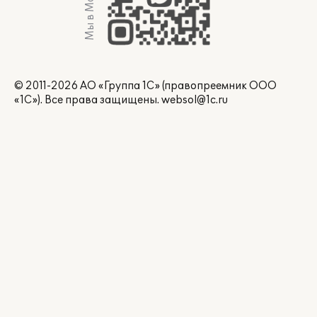
Мы в Max
© 2011-2026 АО «Группа 1С» (правопреемник ООО
«1С»). Все права защищены.
websol@1c.ru