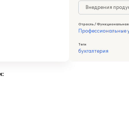
Внедрения продук
Отрасль / Функциональная
Профессиональные у
Теги
бухгалтерия
и: