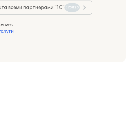
та всеми партнерами "1С"
575825
 задача
слуги