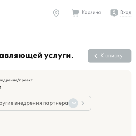
Корзина
Вход
тавляющей услуги.
К списку
недрение/проект
и
ругие внедрения партнера
156