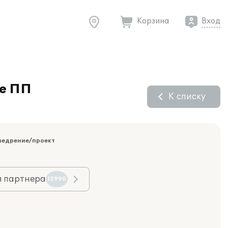
Корзина
Вход
зе ПП
К списку
недрение/проект
я партнера
15990