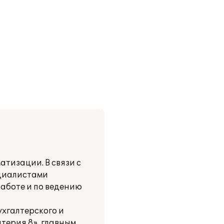
атизации. В связи с
ециалистами
работе и по ведению
хгалтерского и
терия 8», главным