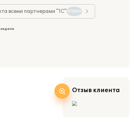
та всеми партнерами "1С"
575825
 задача
Отзыв клиента