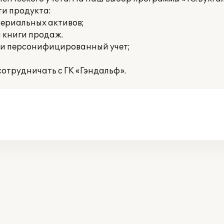
и продукта:
териальных активов;
и книги продаж.
 и персонифицированный учет;
отрудничать с ГК «Гэндальф».