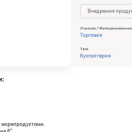
Внедрения продук
Отрасль / Функциональная
Торговля
Теги
бухгалтерия
и:
й морепродуктами.
я 8".