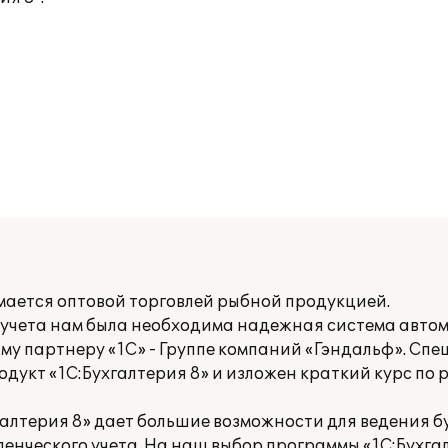
мается оптовой торговлей рыбной продукцией.
 учета нам была необходима надежная система автом
у партнеру «1С» - Группе компаний «Гэндальф». Сп
укт «1С:Бухгалтерия 8» и изложен краткий курс по 
лтерия 8» дает большие возможности для ведения бу
енческого учета. На наш выбор программы «1С:Бухгал