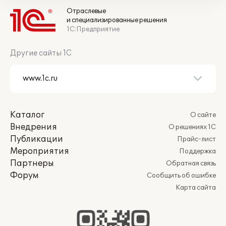
Отраслевые
и специализированные решения
1С:Предприятие
Другие сайты 1С
Каталог
О сайте
Внедрения
О решениях 1С
Публикации
Прайс-лист
Мероприятия
Поддержка
Партнеры
Обратная связь
Форум
Сообщить об ошибке
Карта сайта