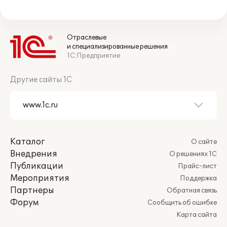
Отраслевые
и специализированные решения
1С:Предприятие
Другие сайты 1С
Каталог
О сайте
Внедрения
О решениях 1С
Публикации
Прайс-лист
Мероприятия
Поддержка
Партнеры
Обратная связь
Форум
Сообщить об ошибке
Карта сайта