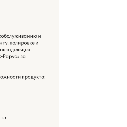
ехобслуживанию и
нту, полировке и
овладельцев..
-Рарус» за
можности продукта:
та: