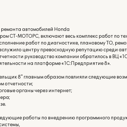
 ремонта автомобилей Honda
тром СТ-МОТОРС, включают весь комплекс работ по т
полнение работ по диагностике, плановому ТО, ремо
аслужило центру превосходную репутацию среди авт
четности руководство компании обратилось в ВЦ «1С
ятельности на платформе «1С:Предприятие 8».
ельщик 8" главным образом повлияли следующие воз
м отчетности;
оговые органы через интернет;
ера;
зе.
ледующие работы по внедрению программного продук
системы,