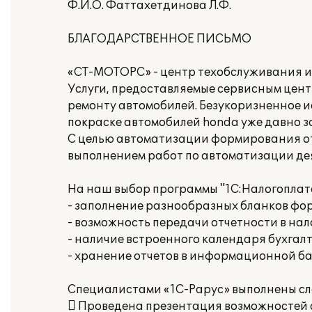
Ф.И.О. Фаттахетдинова Л.Ф.
БЛАГОДАРСТВЕННОЕ ПИСЬМО
«СТ-МОТОРС» - центр техобслуживания и
Услуги, предоставляемые сервисным цен
ремонту автомобилей. Безукоризненное ис
покраске автомобилей honda уже давно з
С целью автоматизации формирования от
выполнением работ по автоматизации де
На наш выбор программы "1С:Налогоплат
- заполнение разнообразных бланков фор
- возможность передачи отчетности в нал
- наличие встроенного календаря бухгалт
- хранение отчетов в информационной ба
Специалистами «1С-Рарус» выполнены с
 Проведена презентация возможностей 