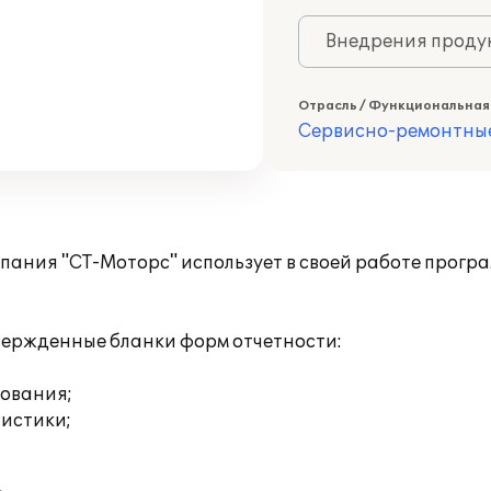
Внедрения продук
Отрасль / Функциональная
Сервисно-ремонтны
ания "СТ-Моторс" использует в своей работе прогр
вержденные бланки форм отчетности:
хования;
тистики;