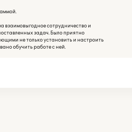
раммой.
за взаимовыгодное сотрудничество и
оставленных задач. Было приятно
еющими не только установить и настроить
вано обучить работе с ней.