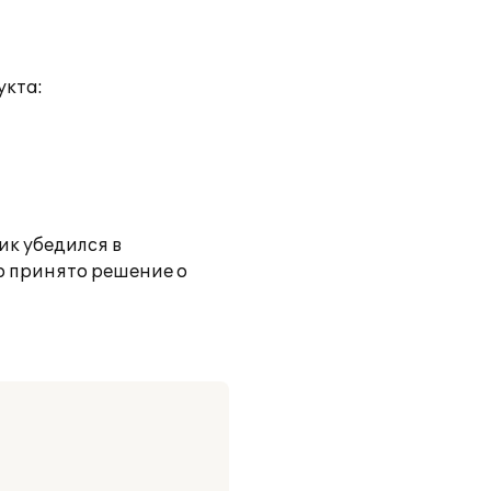
укта:
ик убедился в
о принято решение о