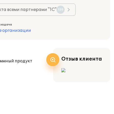
та всеми партнерами "1С"
120
 задача
е организации
Отзыв клиента
аммный продукт