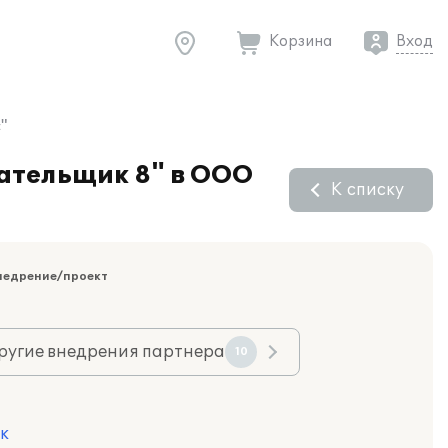
Корзина
Вход
"
ательщик 8" в ООО
К списку
недрение/проект
ругие внедрения партнера
10
к