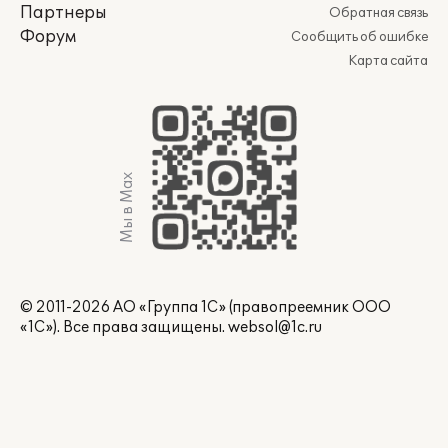
Партнеры
Обратная связь
Форум
Сообщить об ошибке
Карта сайта
Мы в Max
© 2011-2026 АО «Группа 1С» (правопреемник ООО
«1С»). Все права защищены.
websol@1c.ru