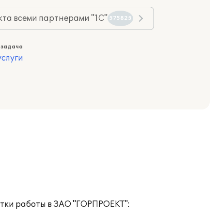
та всеми партнерами "1С"
575825
 задача
слуги
тки работы в ЗАО "ГОРПРОЕКТ":