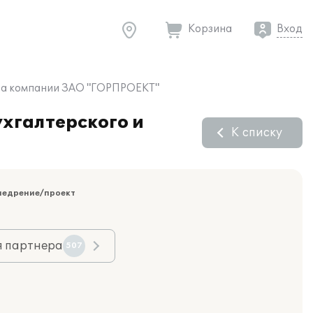
Корзина
Вход
ета компании ЗАО "ГОРПРОЕКТ"
хгалтерского и
К списку
недрение/проект
я партнера
507