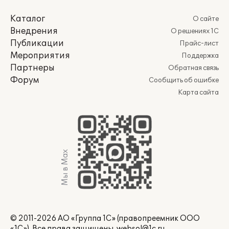
Каталог
О сайте
Внедрения
О решениях 1С
Публикации
Прайс-лист
Мероприятия
Поддержка
Партнеры
Обратная связь
Форум
Сообщить об ошибке
Карта сайта
Мы в Max
© 2011-2026 АО «Группа 1С» (правопреемник ООО
«1С»). Все права защищены.
websol@1c.ru