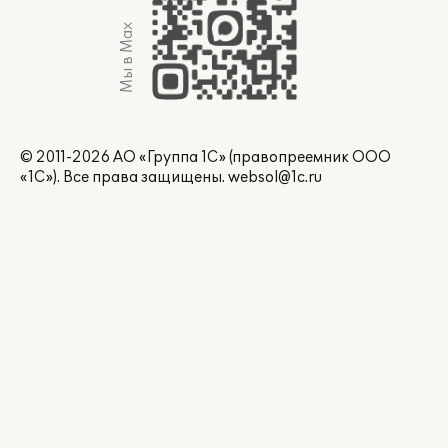
Мы в Max
© 2011-2026 АО «Группа 1С» (правопреемник ООО
«1С»). Все права защищены.
websol@1c.ru