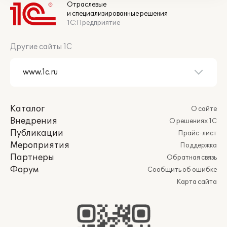
Отраслевые
и специализированные решения
1С:Предприятие
Другие сайты 1С
Каталог
О сайте
Внедрения
О решениях 1С
Публикации
Прайс-лист
Мероприятия
Поддержка
Партнеры
Обратная связь
Форум
Сообщить об ошибке
Карта сайта