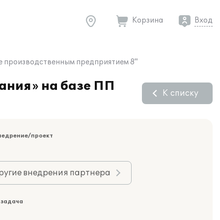
Корзина
Вход
ие производственным предприятием 8"
ания» на базе ПП
К списку
недрение/проект
ругие внедрения партнера
 задача