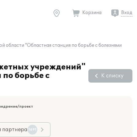
Корзина
Вход
й области "Областная станция по борьбе с болезнями
джетных учреждений"
 по борьбе с
К списку
недрение/проект
я партнера
1691