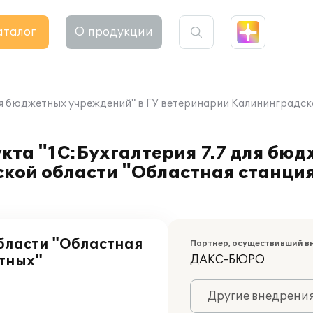
аталог
О продукции
ля бюджетных учреждений" в ГУ ветеринарии Калининградско
кта "1С:Бухгалтерия 7.7 для бю
кой области "Областная станция
бласти "Областная
Партнер, осуществивший в
отных"
ДАКС-БЮРО
Другие внедрени