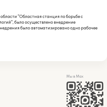
 области "Областная станция по борьбе с
огий", было осуществлено внедрение
 внедрения было автоматизировано одно рабочее
Мы в Max