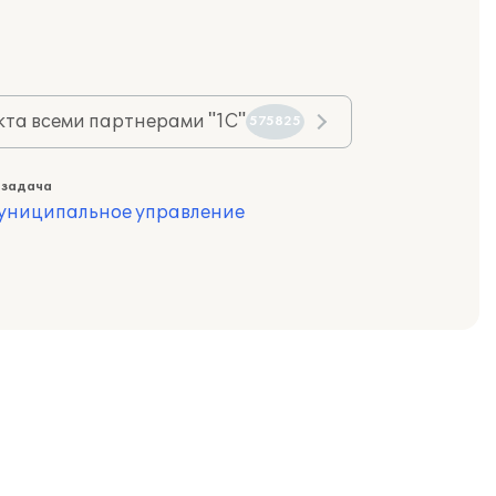
та всеми партнерами "1С"
575825
 задача
муниципальное управление