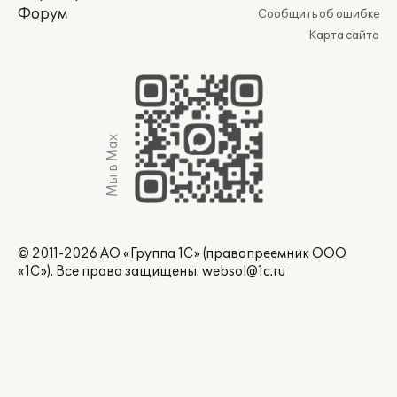
Форум
Сообщить об ошибке
Карта сайта
Мы в Max
© 2011-2026 АО «Группа 1С» (правопреемник ООО
«1С»). Все права защищены.
websol@1c.ru