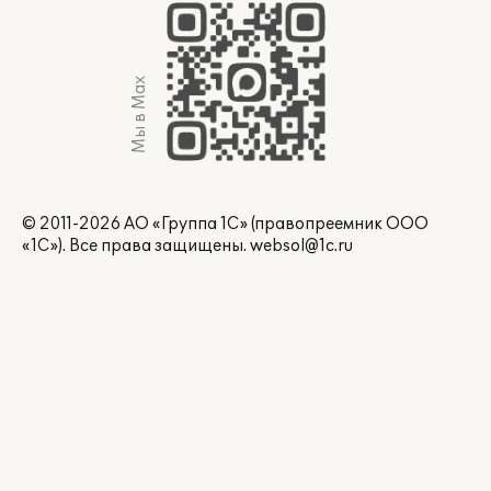
Мы в Max
© 2011-2026 АО «Группа 1С» (правопреемник ООО
«1С»). Все права защищены.
websol@1c.ru