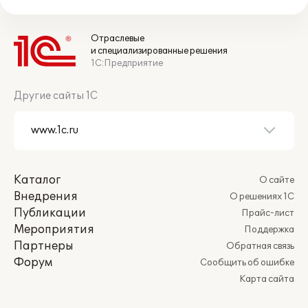
Отраслевые
и специализированные решения
1С:Предприятие
Другие сайты 1С
Каталог
О сайте
Внедрения
О решениях 1С
Публикации
Прайс-лист
Мероприятия
Поддержка
Партнеры
Обратная связь
Форум
Сообщить об ошибке
Карта сайта