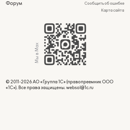
Форум
Сообщить об ошибке
Карта сайта
Мы в Max
© 2011-2026 АО «Группа 1С» (правопреемник ООО
«1С»). Все права защищены.
websol@1c.ru