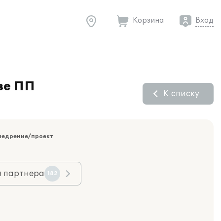
Корзина
Вход
зе ПП
К списку
недрение/проект
я партнера
182