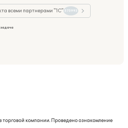
та всеми партнерами "1С"
575993
 задача
в торговой компании. Проведено ознакомление