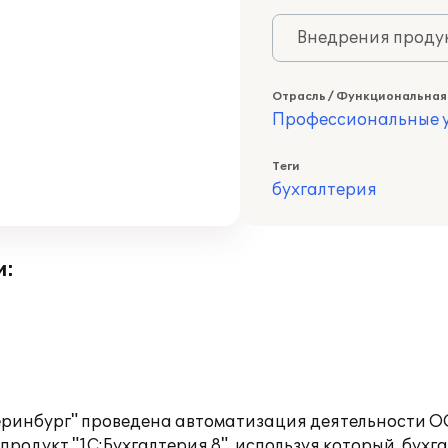
Внедрения продук
Отрасль / Функциональная
Профессиональные у
Теги
бухгалтерия
и:
ринбург" проведена автоматизация деятельности ОО
родукт "1C:Бухгалтерия 8", используя который, бухг