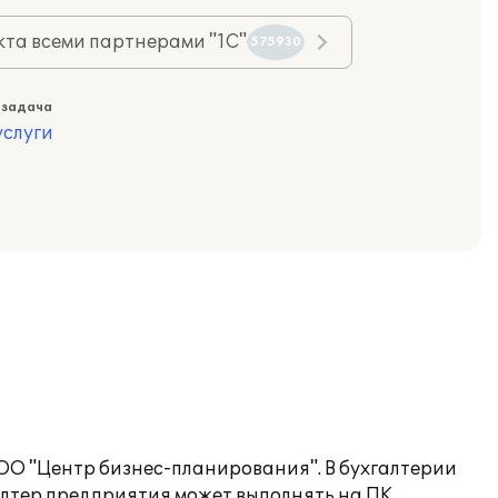
та всеми партнерами "1С"
575930
 задача
слуги
О "Центр бизнес-планирования". В бухгалтерии
алтер предприятия может выполнять на ПК