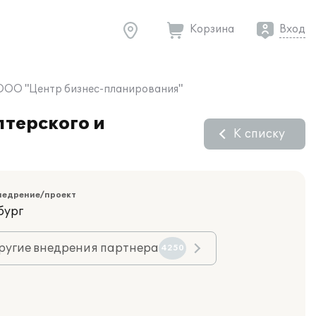
Корзина
Вход
в ООО "Центр бизнес-планирования"
лтерского и
К списку
недрение/проект
бург
ругие внедрения партнера
4250