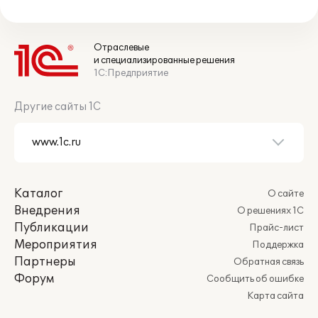
Отраслевые
и специализированные решения
1С:Предприятие
Другие сайты 1С
Каталог
О сайте
Внедрения
О решениях 1С
Публикации
Прайс-лист
Мероприятия
Поддержка
Партнеры
Обратная связь
Форум
Сообщить об ошибке
Карта сайта