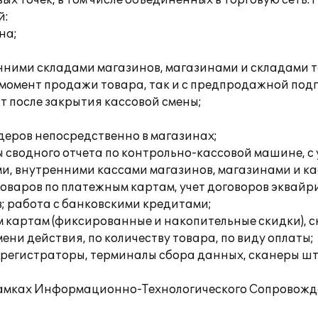
ых точек, в том числе объединенных в торговую сеть.
й:
на;
нними складами магазинов, магазинами и складами т
 момент продажи товара, так и с предпродажной под
ат после закрытия кассовой смены;
деров непосредственно в магазинах;
 сводного отчета по контрольно-кассовой машине, с 
и, внутренними кассами магазинов, магазинами и ка
 товаров по платежным картам, учет договоров эквай
в; работа с банковскими кредитами;
 картам (фиксированные и накопительные скидки), с
мени действия, по количеству товара, по виду оплаты;
регистраторы, терминалы сбора данных, сканеры штр
амках Информационно-Технологического Сопровожден