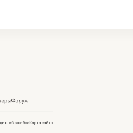
неры
Форум
ить об ошибке
Карта сайта