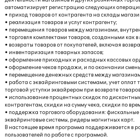
деятельности магазинов и других розничных торгов
автоматизирует регистрацию следующих операци
• приход товаров от контрагента на склады магази
• реализация товаров и услуг контрагенту;
• перемещения товаров между магазинами, внутре
• торговля комплектами товаров, созданными как в
• возвраты товаров от покупателей, включая возвр
• инвентаризация товарных запасов;
• оформление приходных и расходных кассовых ор
• оформление чеков продажи, и по окончании смены
• перемещение денежных средств между магазинам
• работа с эквайринговыми системами, учет оплат
торговой уступки эквайрером при возврате товаро
• использование процентных скидок по дисконтным
контрагентам, скидки на сумму чека, скидки по вре
• поддержка торгового оборудования: фискальные 
эквайринговые системы, ридеры магнитных карт.
В настоящее время программа поддерживается в р
пользователей по работе с программой.