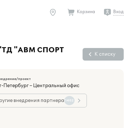
Корзина
Вход
 "ТД "АВМ СПОРТ
К списку
недрение/проект
кт-Петербург – Центральный офис
ругие внедрения партнера
1402