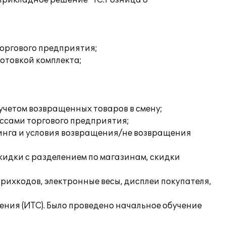
 Прикладное решение "1С:Розница 8"
оргового предприятия;
готовкой комплекта;
учетом возвращенных товаров в смену;
ссами торгового предприятия;
ринга и условия возвращения/не возвращения
кидки с разделением по магазинам, скидки
ихкодов, электронные весы, дисплеи покупателя,
ия (ИТС). Было проведено начальное обучение