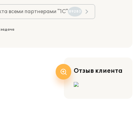
та всеми партнерами "1С"
89283
 задача
Отзыв клиента