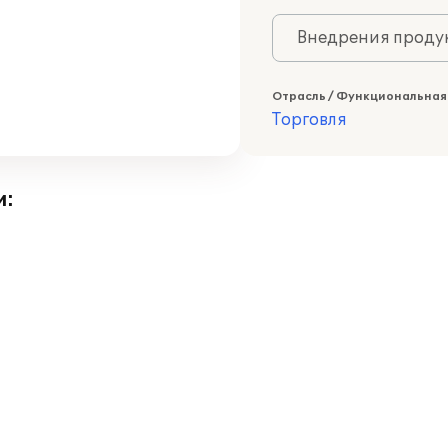
Внедрения продук
Отрасль / Функциональная
Торговля
и: