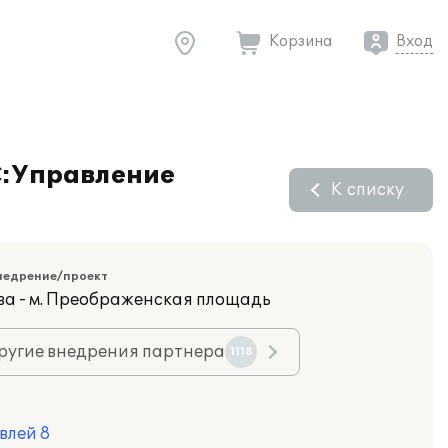
Корзина
Вход
С:Управление
К списку
недрение/проект
ва - м. Преображенская площадь
ругие внедрения партнера
1118
влей 8