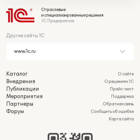
Отраслевые
и специализированные решения
1С:Предприятие
Другие сайты 1С
Каталог
О сайте
Внедрения
О решениях 1С
Публикации
Прайс-лист
Мероприятия
Поддержка
Партнеры
Обратная связь
Форум
Сообщить об ошибке
Карта сайта