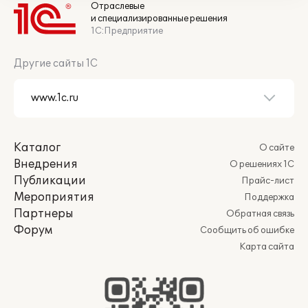
Отраслевые
и специализированные решения
1С:Предприятие
Другие сайты 1С
Каталог
О сайте
Внедрения
О решениях 1С
Публикации
Прайс-лист
Мероприятия
Поддержка
Партнеры
Обратная связь
Форум
Сообщить об ошибке
Карта сайта