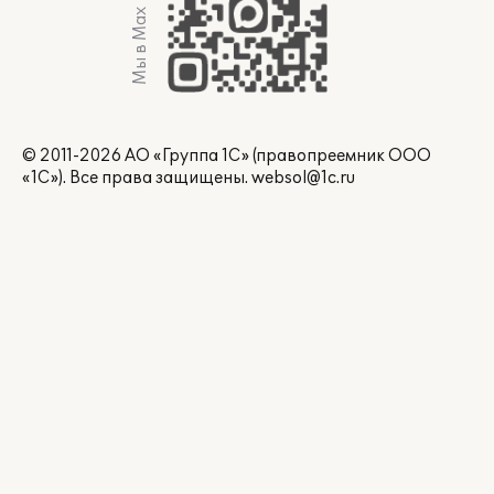
Мы в Max
© 2011-2026 АО «Группа 1С» (правопреемник ООО
«1С»). Все права защищены.
websol@1c.ru