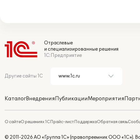
Отраслевые
и специализированные решения
1С:Предприятие
Другие сайты 1С
Каталог
Внедрения
Публикации
Мероприятия
Парт
О сайте
О решениях 1С
Прайс-лист
Поддержка
Обратная связь
Сообщ
© 2011-2026 АО «Группа 1С» (правопреемник ООО «1С»). 