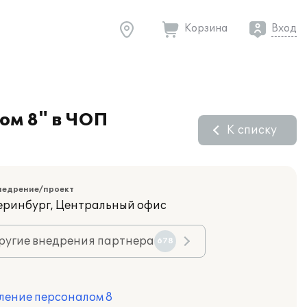
Корзина
Вход
ом 8" в ЧОП
К списку
недрение/проект
теринбург, Центральный офис
ругие внедрения партнера
678
ление персоналом 8