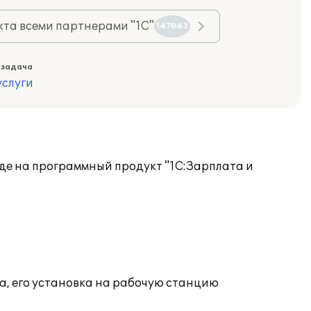
та всеми партнерами "1С"
147043
 задача
слуги
оде на программный продукт "1С:Зарплата и
а, его установка на рабочую станцию