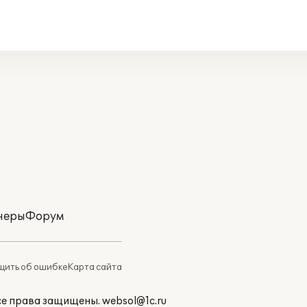
неры
Форум
ить об ошибке
Карта сайта
Все права защищены.
websol@1c.ru