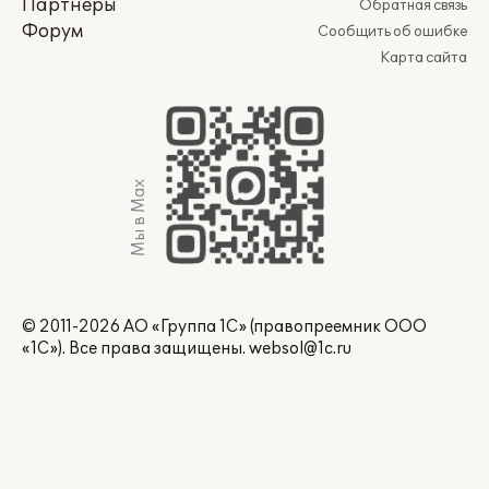
Партнеры
Обратная связь
Форум
Сообщить об ошибке
Карта сайта
Мы в Max
© 2011-2026 АО «Группа 1С» (правопреемник ООО
«1С»). Все права защищены.
websol@1c.ru