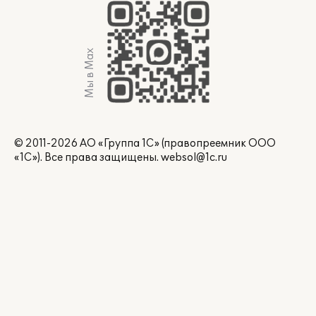
Мы в Max
© 2011-2026 АО «Группа 1С» (правопреемник ООО
«1С»). Все права защищены.
websol@1c.ru