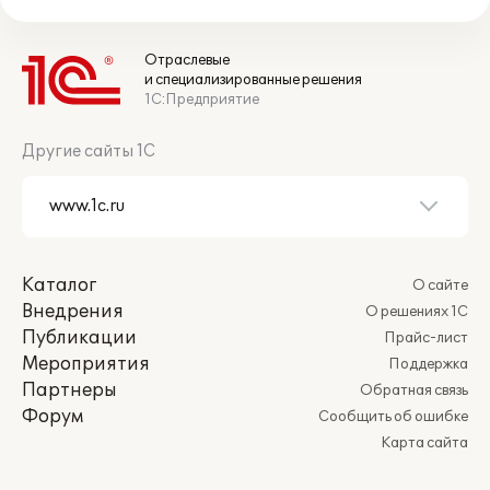
Отраслевые
и специализированные решения
1С:Предприятие
Другие сайты 1С
Каталог
О сайте
Внедрения
О решениях 1С
Публикации
Прайс-лист
Мероприятия
Поддержка
Партнеры
Обратная связь
Форум
Сообщить об ошибке
Карта сайта