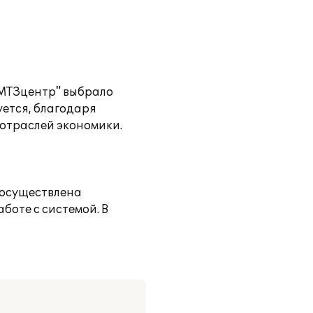
лМТЗцентр" выбрало
уется, благодаря
отраслей экономики.
 осуществлена
боте с системой. В