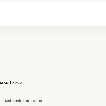
неры
Форум
ить об ошибке
Карта сайта