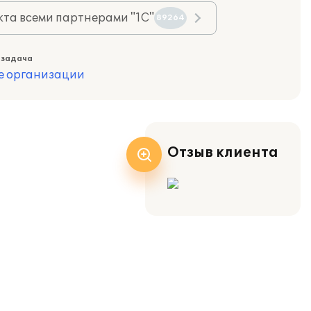
та всеми партнерами "1С"
89264
 задача
е организации
Отзыв клиента