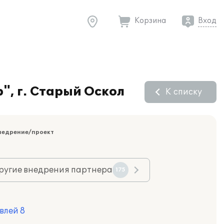
Корзина
Вход
", г. Старый Оскол
К списку
недрение/проект
ругие внедрения партнера
175
влей 8