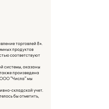
вление торговлей 8».
ммных продуктов
стью соответствуют
й системы, оказаны
 также произведена
 ООО "Числа" мы
вно-складской учет.
елось бы отметить,