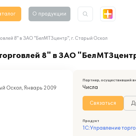
аталог
О продукции
овлей 8" в ЗАО "БелМТЗцентр", г. Старый Оскол
орговлей 8" в ЗАО "БелМТЗцентр
Партнер, осуществивший в
Числа
ый Оскол, Январь 2009
Связаться
Д
Продукт
1С:Управление торго