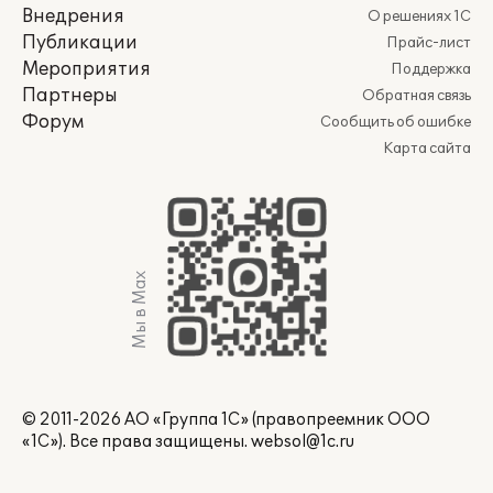
Внедрения
О решениях 1С
Публикации
Прайс-лист
Мероприятия
Поддержка
Партнеры
Обратная связь
Форум
Сообщить об ошибке
Карта сайта
Мы в Max
© 2011-2026 АО «Группа 1С» (правопреемник ООО
«1С»). Все права защищены.
websol@1c.ru