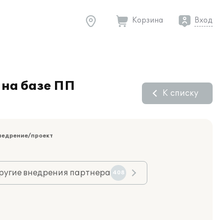
Корзина
Вход
на базе ПП
К списку
недрение/проект
ругие внедрения партнера
408