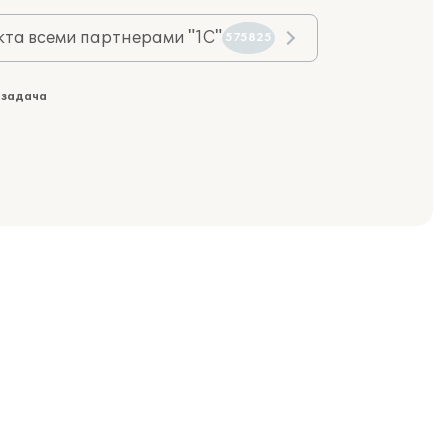
та всеми партнерами "1С"
575825
 задача