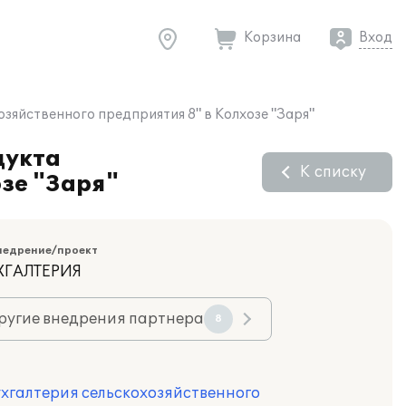
Корзина
Вход
зяйственного предприятия 8" в Колхозе "Заря"
дукта
К списку
зе "Заря"
недрение/проект
ХГАЛТЕРИЯ
ругие внедрения партнера
8
ухгалтерия сельскохозяйственного