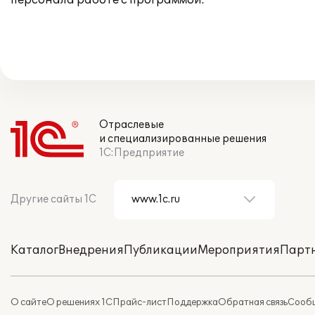
персонала работе с программой.
Отраслевые
и специализированные решения
1С:Предприятие
Другие сайты 1С
Каталог
Внедрения
Публикации
Мероприятия
Парт
О сайте
О решениях 1С
Прайс-лист
Поддержка
Обратная связь
Сообщ