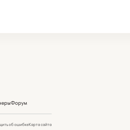
неры
Форум
ить об ошибке
Карта сайта