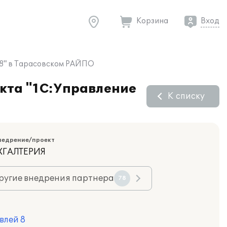
Корзина
Вход
 8" в Тарасовском РАЙПО
укта "1С:Управление
К списку
недрение/проект
ХГАЛТЕРИЯ
ругие внедрения партнера
78
влей 8