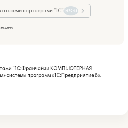
та всеми партнерами "1С"
147043
 задача
алистами "1С:Франчайзи КОМПЬЮТЕРНАЯ
» системы программ «1С:Предприятие 8».