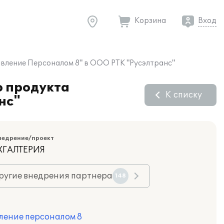
Корзина
Вход
авление Персоналом 8" в ООО РТК "Русэлтранс"
о продукта
К списку
нс"
недрение/проект
ХГАЛТЕРИЯ
ругие внедрения партнера
148
ление персоналом 8