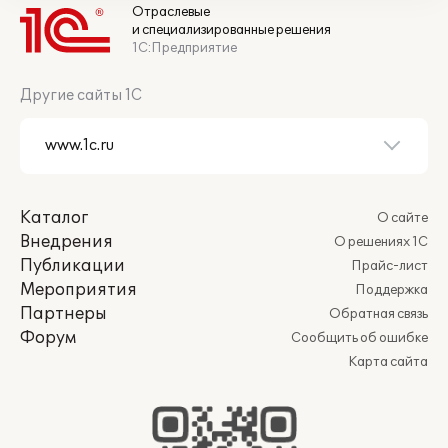
Отраслевые
и специализированные решения
1С:Предприятие
Другие сайты 1С
Каталог
О сайте
Внедрения
О решениях 1С
Публикации
Прайс-лист
Мероприятия
Поддержка
Партнеры
Обратная связь
Форум
Сообщить об ошибке
Карта сайта