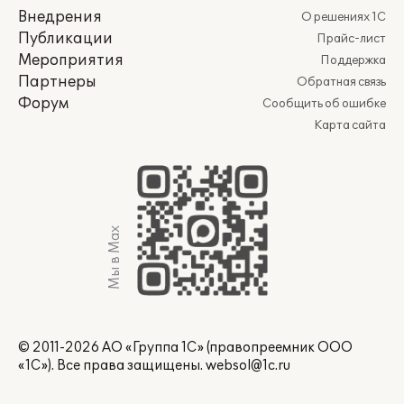
Внедрения
О решениях 1С
Публикации
Прайс-лист
Мероприятия
Поддержка
Партнеры
Обратная связь
Форум
Сообщить об ошибке
Карта сайта
Мы в Max
© 2011-2026 АО «Группа 1С» (правопреемник ООО
«1С»). Все права защищены.
websol@1c.ru