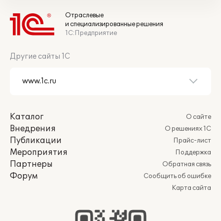
Отраслевые
и специализированные решения
1С:Предприятие
Другие сайты 1С
Каталог
О сайте
Внедрения
О решениях 1С
Публикации
Прайс-лист
Мероприятия
Поддержка
Партнеры
Обратная связь
Форум
Сообщить об ошибке
Карта сайта