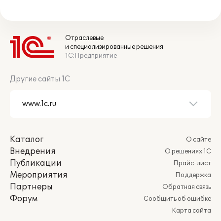
Отраслевые
и специализированные решения
1С:Предприятие
Другие сайты 1С
Каталог
О сайте
Внедрения
О решениях 1С
Публикации
Прайс-лист
Мероприятия
Поддержка
Партнеры
Обратная связь
Форум
Сообщить об ошибке
Карта сайта