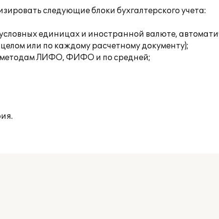
зировать следующие блоки бухгалтерского учета:
х, условных единицах и иностранной валюте, автомат
 целом или по каждому расчетному документу);
о методам ЛИФО, ФИФО и по средней;
ия.