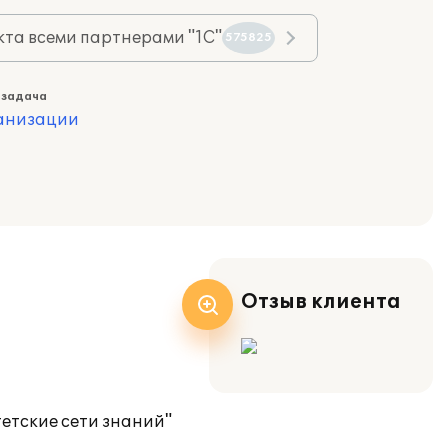
та всеми партнерами "1С"
575825
 задача
ганизации
Отзыв клиента
етские сети знаний"