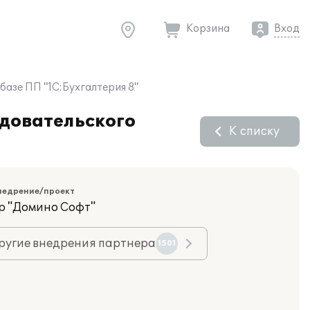
Корзина
Вход
базе ПП "1С:Бухгалтерия 8"
едовательского
К списку
недрение/проект
р "Домино Софт"
ругие внедрения партнера
1501