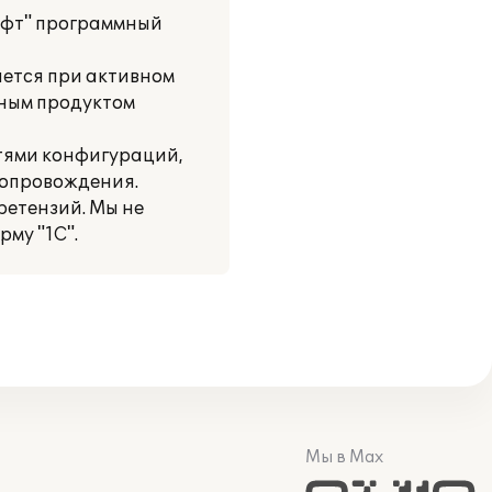
офт" программный
яется при активном
мным продуктом
тями конфигураций,
сопровождения.
ретензий. Мы не
му "1С".
Мы в Max