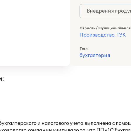
Внедрения продук
Отрасль / Функциональная
Производство, ТЭК
Теги
бухгалтерия
и:
галтерского и налогового учета выполнена с помощ
оводство компании учитывало то, что ПП «1С:Бухгал