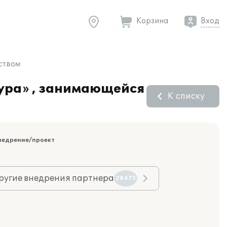
Корзина
Вход
ством
ура» , занимающейся
К списку
недрение/проект
ругие внедрения партнера
28473