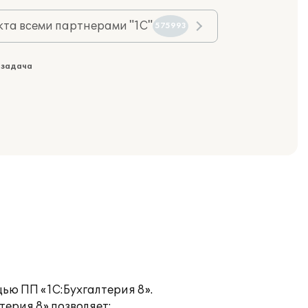
та всеми партнерами "1С"
575993
 задача
ью ПП «1С:Бухгалтерия 8».
терия 8» позволяет: