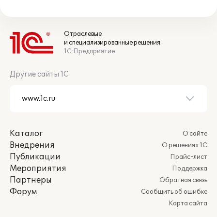
Отраслевые
и специализированные решения
1С:Предприятие
Другие сайты 1С
Каталог
О сайте
Внедрения
О решениях 1С
Публикации
Прайс-лист
Мероприятия
Поддержка
Партнеры
Обратная связь
Форум
Сообщить об ошибке
Карта сайта