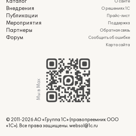
Каталог
О сайте
Внедрения
О решениях 1С
Публикации
Прайс-лист
Мероприятия
Поддержка
Партнеры
Обратная связь
Форум
Сообщить об ошибке
Карта сайта
Мы в Max
© 2011-2026 АО «Группа 1С» (правопреемник ООО
«1С»). Все права защищены.
websol@1c.ru