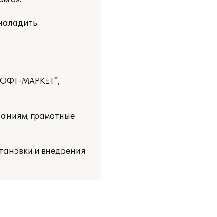
м 8».
 наладить
СОФТ-МАРКЕТ",
ланиям, грамотные
тановки и внедрения