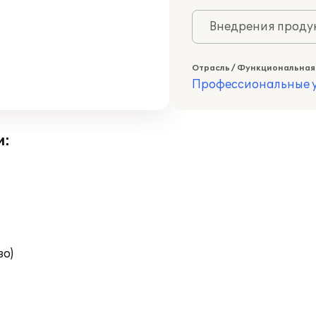
Внедрения продук
Отрасль / Функциональная
Профессиональные у
и:
во)