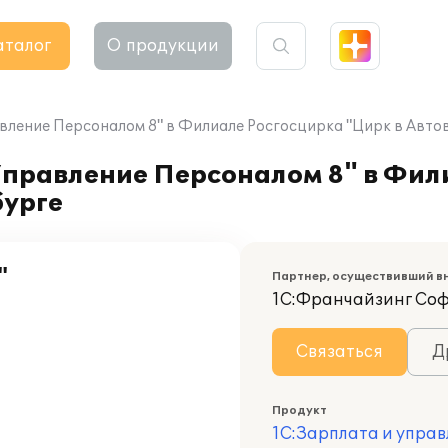
аталог
О продукции
вление Персоналом 8" в Филиале Росгосцирка "Цирк в Авто
Управление Персоналом 8" в Фил
бурге
"
Партнер, осуществивший в
1С:Франчайзинг Со
Связаться
Д
Продукт
1С:Зарплата и управ