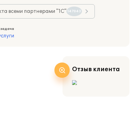
та всеми партнерами "1С"
147043
 задача
слуги
Отзыв клиента