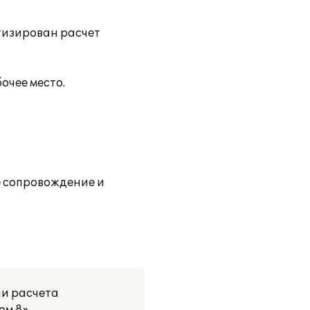
тизирован расчет
очее место.
 сопровождение и
и расчета