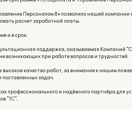
базе программы «1С:Зарплата и Управление Персонало
равление Персоналом 8» позволило нашей компании
овать расчет заработной платы.
е и в срок.
ультационная поддержка, оказываемая Компаний "
ие возникающих при работе вопросов и трудностей.
высокое качество работ, за внимание к нашим поже
 поставленных задач.
к профессионального и надёжного партнёра для ус
в "1С".