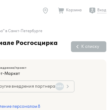
Корзина
Вход
во" в Санкт-Петербурге
иале Росгосцирка
К списку
недрение/проект
фт-Маркет
ругие внедрения партнера
1686
ление персоналом 8